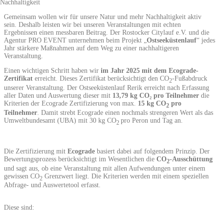
Nachhaltigkeit
Gemeinsam wollen wir für unsere Natur und mehr Nachhaltigkeit aktiv
sein. Deshalb leisten wir bei unseren Veranstaltungen mit echten
Ergebnissen einen messbaren Beitrag. Der Rostocker Citylauf e.V. und die
Agentur PRO EVENT unternehmen beim Projekt „
Ostseeküstenlauf
“ jedes
Jahr stärkere Maßnahmen auf dem Weg zu einer nachhaltigeren
Veranstaltung.
Einen wichtigen Schritt haben wir
im Jahr 2025 mit dem Ecograde-
Zertifikat
erreicht. Dieses Zertifikat berücksichtigt den CO
-Fußabdruck
2
unserer Veranstaltung. Der Ostseeküstenlauf Rerik erreicht nach Erfassung
aller Daten und Auswertung dieser mit
1
3,79
kg CO₂ pro Teilnehmer
die
Kriterien der Ecograde Zertifizierung von max.
15 kg CO
pro
2
Teilnehmer
. Damit strebt Ecograde einen nochmals strengeren Wert als das
Umweltbundesamt (UBA) mit 30 kg CO
pro Peron und Tag an.
2
Die Zertifizierung mit
Ecograde
basiert dabei auf folgendem Prinzip. Der
Bewertungsprozess berücksichtigt im Wesentlichen die
CO
-Ausschüttung
2
und sagt aus, ob eine Veranstaltung mit allen Aufwendungen unter einem
gewissen CO
Grenzwert liegt. Die Kriterien werden mit einem speziellen
2
Abfrage- und Auswertetool erfasst.
Diese sind: