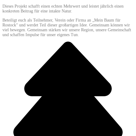
Dieses Projekt schafft einen echten Mehrwert und leistet jährlich einen
konkreten Beitrag für eine intakte Natur.
Beteiligt euch als Teilnehmer, Verein oder Firma an „Mein Baum für
Rostock“ und werdet Teil dieser großartigen Idee. Gemeinsam können wir
viel bewegen. Gemeinsam stärken wir unsere Region, unsere Gemeinschaft
und schaffen Impulse für unser eigenes Tun.